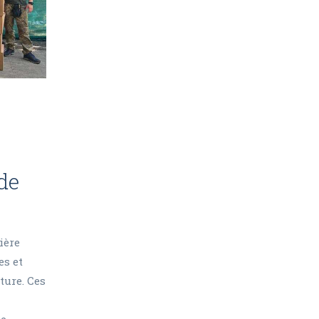
de
ière
es et
ture. Ces
de