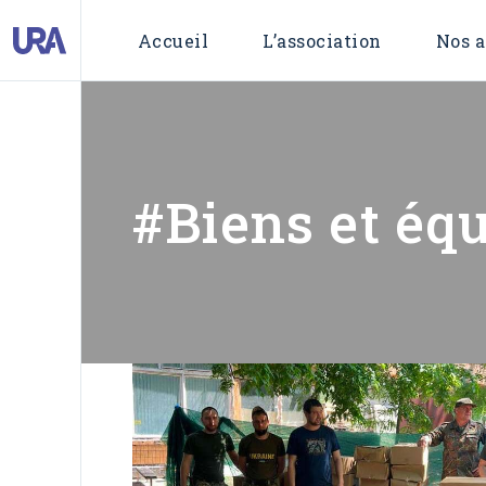
Aide Hum
Accueil
L’association
Nos a
Aide d’ur
Action cu
Aide 
Dévelop
Aide 
Action
#Biens et éq
Déve