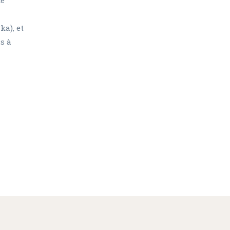
ka), et
s à